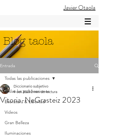
Javier Otaola
Blog taola
Entrada
Todas las publicaciones
Diccionario subjetivo
Todas las publicaciones
9 oct 2023
2 min de lectura
Vitoria-NeGrasteiz 2023
Literatura & Libertad
Videos
Gran Belleza
Iluminaciones