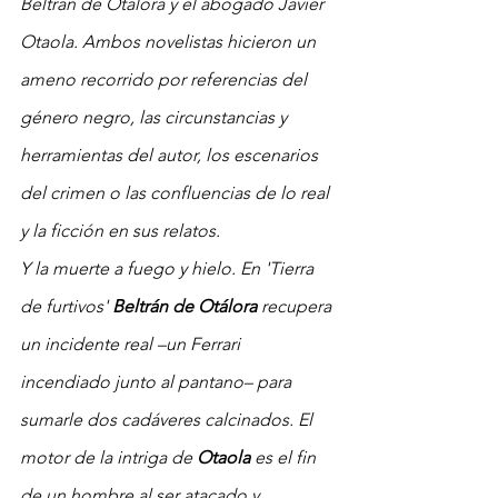
Beltrán de Otálora y el abogado Javier 
Otaola. Ambos novelistas hicieron un 
ameno recorrido por referencias del 
género negro, las circunstancias y 
herramientas del autor, los escenarios 
del crimen o las confluencias de lo real 
y la ficción en sus relatos.
Y la muerte a fuego y hielo. En 'Tierra 
de furtivos' 
Beltrán de Otálora
 recupera 
un incidente real –un Ferrari 
incendiado junto al pantano– para 
sumarle dos cadáveres calcinados. El 
motor de la intriga de 
Otaola 
es el fin 
de un hombre al ser atacado y 