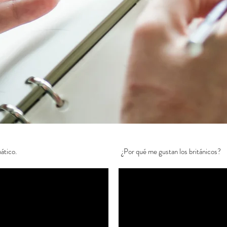
ático.
¿Por qué me gustan los británicos?