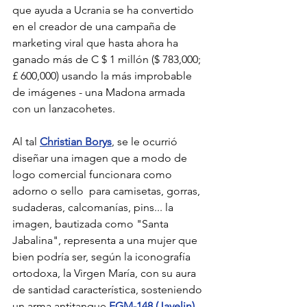
que ayuda a Ucrania se ha convertido 
en el creador de una campaña de 
marketing viral que hasta ahora ha 
ganado más de C $ 1 millón ($ 783,000; 
£ 600,000) usando la más improbable 
de imágenes - una Madona armada 
con un lanzacohetes.
Al tal 
Christian Borys
, se le ocurrió 
diseñar una imagen que a modo de 
logo comercial funcionara como 
adorno o sello  para camisetas, gorras,  
sudaderas, calcomanías, pins... la 
imagen, bautizada como "Santa 
Jabalina", representa a una mujer que 
bien podría ser, según la iconografía 
ortodoxa, la Virgen María, con su aura 
de santidad característica, sosteniendo 
un arma antitanque 
FGM-148 (Javelin)