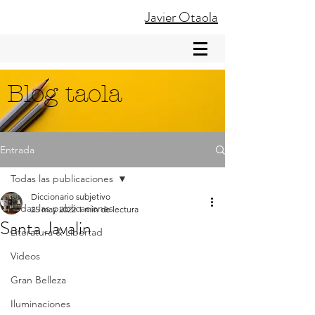
Javier Otaola
Blog taola
Entrada
Todas las publicaciones
Diccionario subjetivo
Todas las publicaciones
25 may 2022
1 min de lectura
Santa Javalin
Literatura & Libertad
Videos
Gran Belleza
Iluminaciones