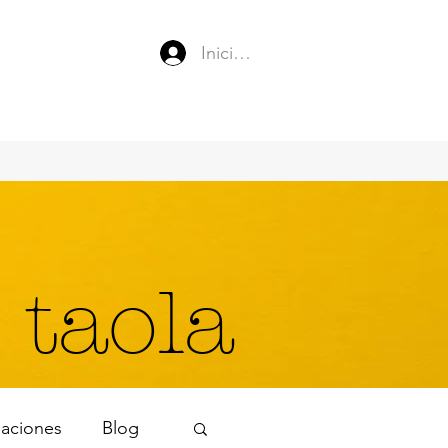
Iniciar sesión
 taola
naciones
Blog