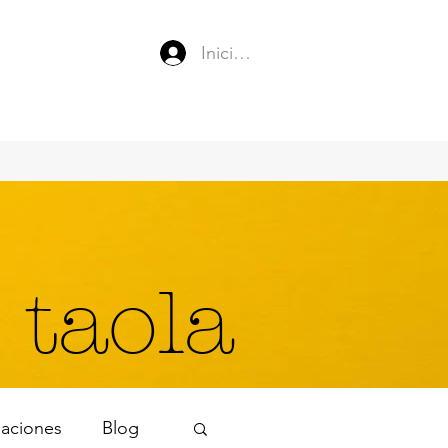
Iniciar sesión
 taola
naciones
Blog