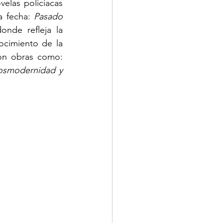
las policiacas 
 fecha: 
Pasado 
onde refleja la 
ocimiento de la 
historia de Cuba. Es también valiosa su faceta como ensayista literario con obras como: 
smodernidad y 