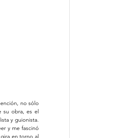
ención, no sólo 
 su obra, es el 
sta y guionista. 
er y me fascinó 
ira en torno al 