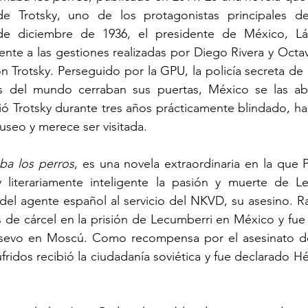
de Trotsky, uno de los protagonistas principales de
de diciembre de 1936, el presidente de México, Láz
nte a las gestiones realizadas por Diego Rivera y Octav
n Trotsky. Perseguido por la GPU, la policía secreta de 
s del mundo cerraban sus puertas, México se las abr
 Trotsky durante tres años prácticamente blindado, has
seo y merece ser visitada.
a los perros
, es una novela extraordinaria en la que P
literariamente inteligente la pasión y muerte de Leó
 del agente español al servicio del NKVD, su asesino. 
de cárcel en la prisión de Lecumberri en México y fue 
sevo en Moscú. Como recompensa por el asesinato de 
fridos recibió la ciudadanía soviética y fue declarado H