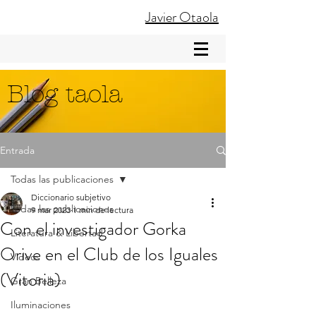
Javier Otaola
Blog taola
Entrada
Todas las publicaciones
Diccionario subjetivo
Todas las publicaciones
9 mar 2023
1 min de lectura
Con el investigador Gorka
Literatura & Libertad
Orive en el Club de los Iguales
Videos
(Vitoria)
Gran Belleza
Iluminaciones