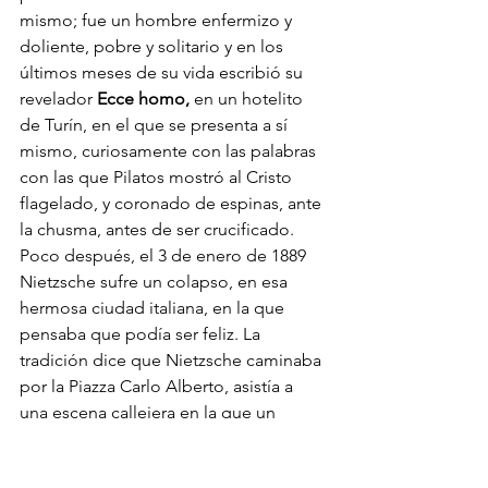
mismo; fue un hombre enfermizo y 
doliente, pobre y solitario y en los 
últimos meses de su vida escribió su 
revelador 
Ecce homo,
 en un hotelito 
de Turín, en el que se presenta a sí 
mismo, curiosamente con las palabras 
con las que Pilatos mostró al Cristo 
flagelado, y coronado de espinas, ante 
la chusma, antes de ser crucificado. 
Poco después, el 3 de enero de 1889 
Nietzsche sufre un colapso, en esa 
hermosa ciudad italiana, en la que 
pensaba que podía ser feliz. La 
tradición dice que Nietzsche caminaba 
por la Piazza Carlo Alberto, asistía a 
una escena callejera en la que un 
cochero azotaba brutalmente a su 
caballo, lo que despertó la compasión 