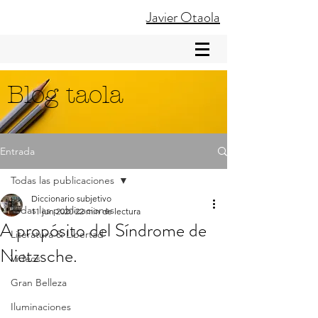
Javier Otaola
Blog taola
Entrada
Todas las publicaciones
Diccionario subjetivo
Todas las publicaciones
11 jun 2020
22 min de lectura
A propósito del Síndrome de
Literatura & Libertad
Nietzsche.
Videos
Gran Belleza
Iluminaciones