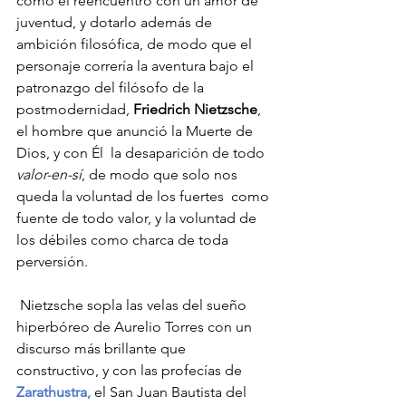
como el reencuentro con un amor de 
juventud, y dotarlo además de 
ambición filosófica, de modo que el 
personaje correría la aventura bajo el 
patronazgo del filósofo de la 
postmodernidad, 
Friedrich Nietzsche
, 
el hombre que anunció la Muerte de 
Dios, y con Él  la desaparición de todo 
valor-en-sí
, de modo que solo nos 
queda la voluntad de los fuertes  como 
fuente de todo valor, y la voluntad de 
los débiles como charca de toda 
perversión.
 Nietzsche sopla las velas del sueño 
hiperbóreo de Aurelio Torres con un 
discurso más brillante que 
constructivo, y con las profecías de 
Zarathustra,
 el San Juan Bautista del 