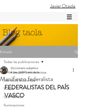
Javier Otaola
Blog taola
Entrada
Todas las publicaciones
Diccionario subjetivo
Todas las publicaciones
9 ene 2019
5 min de lectura
Manifiesto federalista
Literatura & Libertad
FEDERALISTAS DEL PAÍS 
Videos
VASCO
Gran Belleza
Iluminaciones