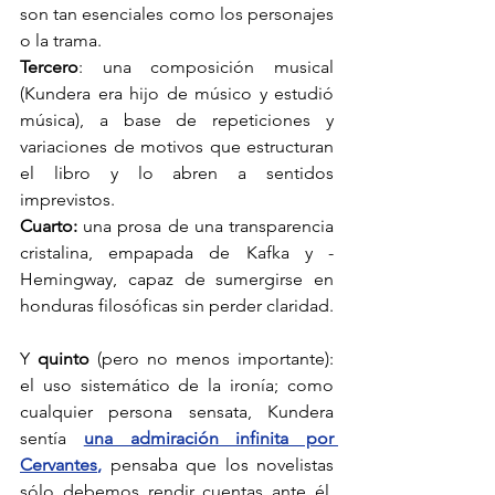
son tan esenciales como los personajes 
o la trama. 
Tercero
: una composición musical 
(Kundera era hijo de músico y estudió 
música), a base de repeticiones y 
variaciones de motivos que estructuran 
el libro y lo abren a sentidos 
imprevistos. 
Cuarto:
 una prosa de una transparencia 
cristalina, empapada de Kafka y ­
Hemingway, capaz de sumergirse en 
honduras filosóficas sin perder claridad. 
Y 
quinto 
(pero no menos importante): 
el uso sistemático de la ironía; como 
cualquier persona sensata, Kundera 
sentía 
una admiración infinita por 
Cervantes
,
 pensaba que los novelistas 
sólo debemos rendir cuentas ante él, 