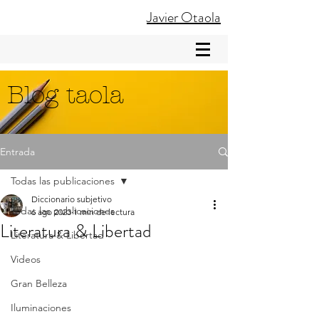
Javier Otaola
Blog taola
Entrada
Todas las publicaciones
Diccionario subjetivo
Todas las publicaciones
6 ago 2023
1 min de lectura
Literatura & Libertad
Literatura & Libertad
Videos
Gran Belleza
Iluminaciones