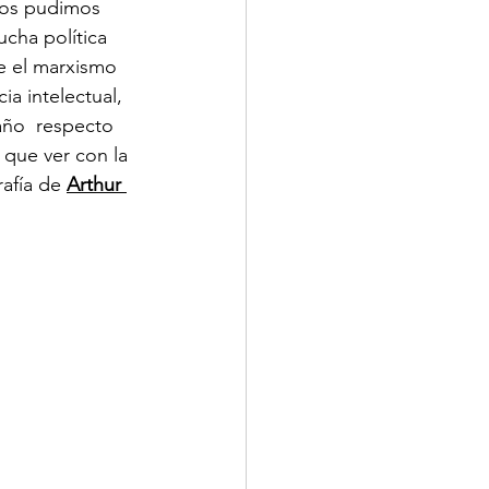
nos pudimos 
ucha política 
e el marxismo 
a intelectual, 
año  respecto 
que ver con la 
afía de 
Arthur 