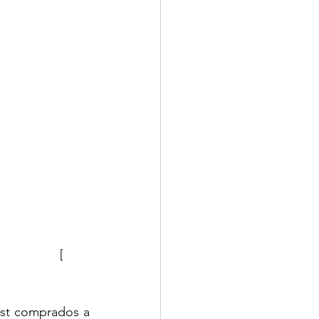
                 [ 
est comprados a 