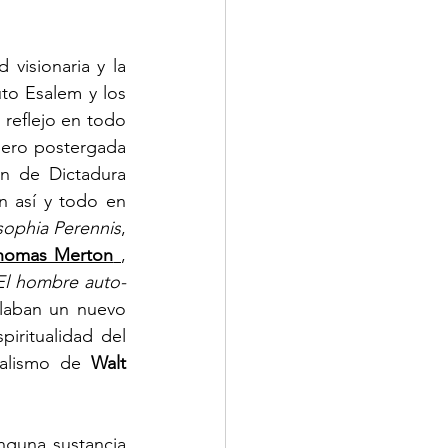
visionaria y la 
uto Esalem y los 
reflejo en todo 
ero postergada 
n de Dictadura 
 así y todo en 
sophia Perennis
, 
homas Merton
,  
El hombre auto-
laban un nuevo 
iritualidad del 
talismo de 
Walt 
guna sustancia 