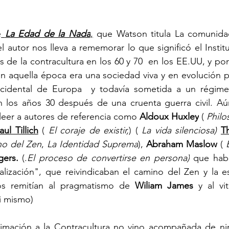
.
e
La Edad de la Nada
,
 que Watson titula La comunidad 
el autor nos lleva a rememorar lo que significó el Instit
 de la contracultura en los 60 y 70  en los EE.UU, y por 
n aquella época era una sociedad viva y en evolución p
cidental de Europa  y todavía sometida a un régime
n los años 30 después de una cruenta guerra civil. Aún
leer a autores de referencia como
 Aldoux Huxley
 ( 
Philo
aul Tillich
 ( 
El coraje de existir,
) ( 
La vida silenciosa) 
T
no del Zen
, 
La Identidad Suprema
), 
Abraham Maslow 
( 
gers.
 (.
El proceso de convertirse en persona)
 que hab
lización", que reivindicaban el camino del Zen y la esp
s remitían al pragmatismo de 
Wiliam James 
y al vi
i mismo)  
imación a la Contracultura no vino acompañada de nin