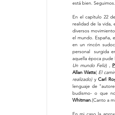
está bien. Seguimos
En el capítulo 22 d
realidad de la vida, 
diversos movimientos
el mundo. España, e
en un rincón sudoc
personal  surgida e
aquella época pude 
Un mundo Feliz
) , 
P
Allan Watts
( 
El cami
realizado)
 y 
Carl Ro
lenguaje de "autorea
budismo- o que no
Whitman
.(Canto a m
En mi caso la aprox