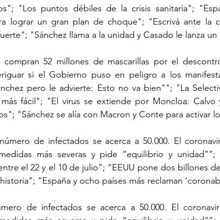
s"; "Los puntos débiles de la crisis sanitaria"; "Espa
 lograr un gran plan de choque"; "Escrivá ante la cris
fuerte"; "Sánchez llama a la unidad y Casado le lanza un
pran 52 millones de mascarillas por el descontrol
riguar si el Gobierno puso en peligro a los manifesta
chez pero le advierte: Esto no va bien""; "La Selectiv
 más fácil"; "El virus se extiende por Moncloa: Calvo 
ivos"; "Sánchez se alía con Macron y Conte para activar 
mero de infectados se acerca a 50.000. El coronavir
medidas más severas y pide “equilibrio y unidad””;
entre el 22 y el 10 de julio”; “EEUU pone dos billones de
historia”; “España y ocho países más reclaman ‘coronab
ro de infectados se acerca a 50.000. El coronaviru