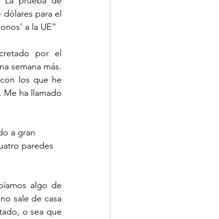
 “La prueba de 
 dólares para el 
onos’ a la UE”
retado por el 
una semana más. 
con los que he 
. Me ha llamado 
do a gran 
uatro paredes 
bíamos algo de 
o sale de casa 
tado, o sea que 