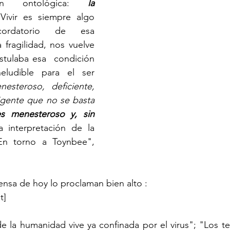
ión ontológica: 
la 
Vivir es siempre algo 
cordatorio de esa 
fragilidad, nos vuelve 
tulaba esa  condición 
ludible para el ser 
esteroso, deficiente, 
digente que no se basta 
s menesteroso y, sin 
 interpretación de la 
 En torno a Toynbee", 
rensa de hoy lo
 proclaman bien alto
 :                                
t]
e la humanidad vive ya confinada por el virus"; "Los t