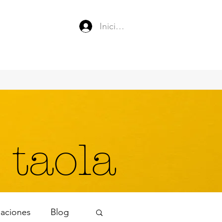
Iniciar sesión
 taola
naciones
Blog