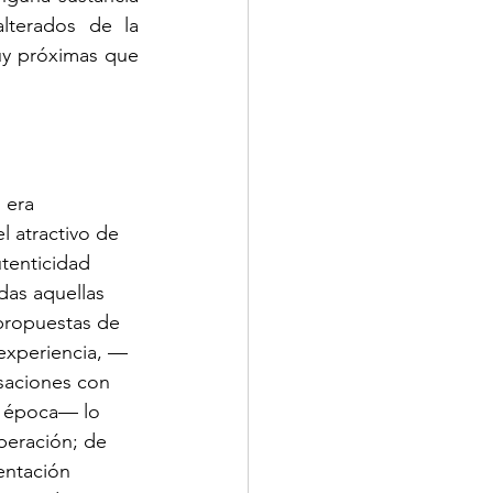
terados de la 
y próximas que 
 era  
 atractivo de 
tenticidad 
das aquellas 
 propuestas de 
experiencia, —
saciones con 
a época— lo 
beración; de 
entación 