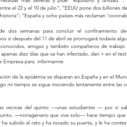
medidas más severas y pide “equilibrio y unidad””;
entre el 22 y el 10 de julio”; “EEUU pone dos billones de
historia”; “España y ocho países más reclaman ‘coronab
 dos semanas para concluir el confinamiento dec
s si después del 11 de abril se prorrogará todavía alg
 conocidos, amigos y también compañeros de trabajo 
apenas diez días que se han infectado, dan + en el test
de Empresa para  informarme. 
ución de la epidemia se disparan en España y en el Mun
rgo mi tiempo se sigue moviendo lentamente entre las c
as vecinas del quinto —unas estudiantes — por si sa
quinto, —nonagenario que vive solo— hace tiempo que n
r ha subido al rato y ha tocado su puerta, y le ha contes