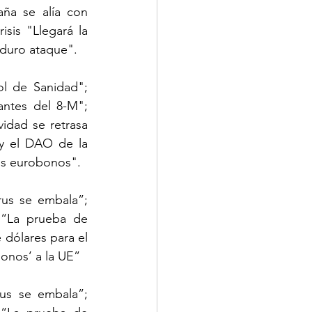
ña se alía con 
is "Llegará la 
 duro ataque".
 de Sanidad"; 
ntes del 8-M"; 
idad se retrasa 
y el DAO de la 
los eurobonos".
us se embala”; 
 “La prueba de 
 dólares para el 
onos’ a la UE”
s se embala”; 