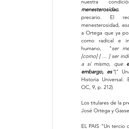
nuestra condic
menesterosidad
. 
  
precario. El re
menesterosidad, esa 
a Ortega que ya pos
como radical e ine
humano,  "
ser men
[como] [ ... ] ser in
a sí mismo, que 
e
embargo, es
"
(" Una
Historia Universal.
OC, 9, p. 212)
Los titulares de la p
José Ortega y Gasse
EL PAIS "Un tercio d