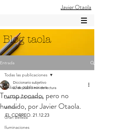
Javier Otaola
Blog taola
Entrada
Todas las publicaciones
Diccionario subjetivo
Todas las publicaciones
22 dic 2023
3 min de lectura
Trump tocado, pero no
Literatura & Libertad
hundido, por Javier Otaola.
Videos
EL CORREO. 21.12.23
Gran Belleza
Iluminaciones