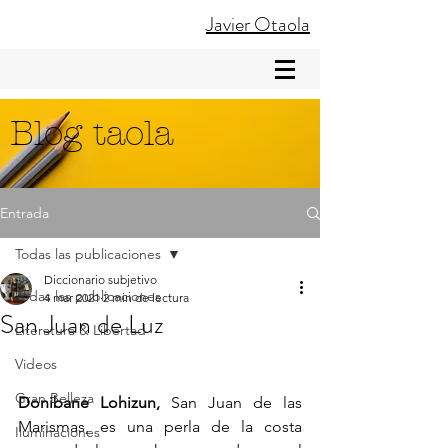
Javier Otaola
Blog taola
Entrada
Todas las publicaciones
Diccionario subjetivo
Todas las publicaciones
4 mar 2021
2 min de lectura
San Juan de Luz
Literatura & Libertad
Videos
Gran Belleza
Donibane Lohizun,
 San Juan de las 
Marismas, es una perla de la costa 
Iluminaciones