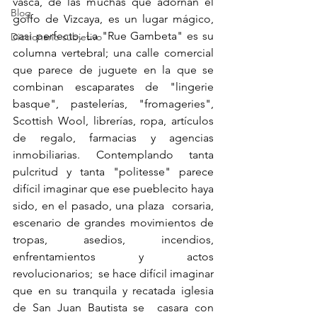
vasca, de las muchas que adornan el 
Blog
golfo de Vizcaya, es un lugar mágico, 
casi perfecto. La "Rue Gambeta" es su 
Diccionario subjetivo
columna vertebral; una calle comercial 
que parece de juguete en la que se 
combinan escaparates de "lingerie 
basque", pastelerías, "fromageries", 
Scottish Wool, librerías, ropa, artículos 
de regalo, farmacias y agencias 
inmobiliarias. Contemplando tanta 
pulcritud y tanta "politesse" parece 
difícil imaginar que ese pueblecito haya 
sido, en el pasado, una plaza  corsaria, 
escenario de grandes movimientos de 
tropas, asedios, incendios, 
enfrentamientos y actos 
revolucionarios;  se hace difícil imaginar 
que en su tranquila y recatada iglesia 
de San Juan Bautista se  casara con 