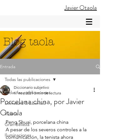
Javier Otaola
Blog taola
Entrada
Todas las publicaciones
Diccionario subjetivo
Todas las publicaciones
17 nov 2021
3 min de lectura
Porcelana china, por Javier
Literatura & Libertad
Otaola
Videos
Peng Shuai, porcelana china
Gran Belleza
A pesar de los severos controles a la 
Iluminaciones
comunicación, la tenista ahora 