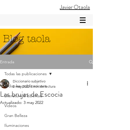
Javier Otaola
Blog taola
Entrada
Todas las publicaciones
Diccionario subjetivo
Todas las publicaciones
2 may 2022
3 min de lectura
Las brujas de Escocia
Literatura & Libertad
Actualizado:
3 may 2022
Videos
Gran Belleza
Iluminaciones