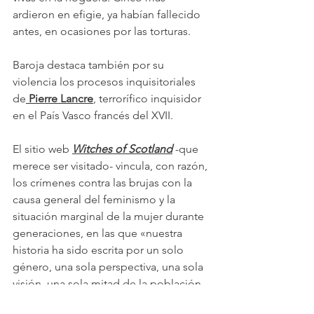
ardieron en efigie, ya habían fallecido 
antes, en ocasiones por las torturas.
Baroja destaca también por su 
violencia los procesos inquisitoriales 
de
 Pierre Lancre
, terrorífico inquisidor 
en el País Vasco francés del XVII.
El sitio web 
Witches of Scotland
 -que 
merece ser visitado- vincula, con razón, 
los crímenes contra las brujas con la 
causa general del feminismo y la 
situación marginal de la mujer durante 
generaciones, en las que «nuestra 
historia ha sido escrita por un solo 
género, una sola perspectiva, una sola 
visión, una sola mitad de la población, 
y la otra mitad ha sido olvidada».