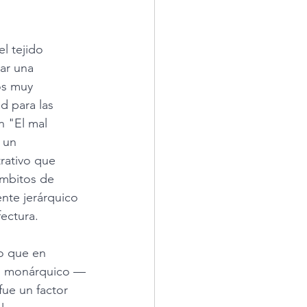
l tejido 
lar una 
os muy 
d para las 
n "El mal 
 un 
rativo que 
ámbitos de 
nte jerárquico 
ectura. 
co que en 
mo monárquico —
ue un factor 