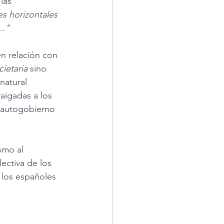
las 
es horizontales 
.."
n relación con 
cietaria
 sino 
natural 
raigadas a los 
e autogobierno 
smo al 
ectiva de los 
 los españoles 