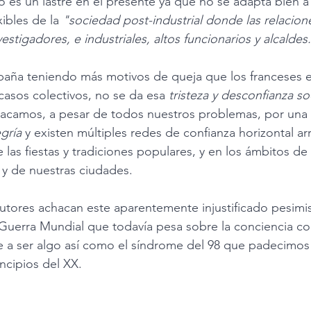
o es un lastre en el presente ya que no se adapta bien a 
ibles de la 
"sociedad post-industrial donde las relacion
stigadores, e industriales, altos funcionarios y alcaldes.
aña teniendo más motivos de queja que los franceses e
casos colectivos, no se da esa 
tristeza y desconfianza so
tacamos, a pesar de todos nuestros problemas, por una 
egría
 y existen múltiples redes de confianza horizontal ar
e las fiestas y tradiciones populares, y en los ámbitos d
y de nuestras ciudades. 
utores achacan este aparentemente injustificado pesimi
 Guerra Mundial que todavía pesa sobre la conciencia col
e a ser algo así como el síndrome del 98 que padecimos
incipios del XX.