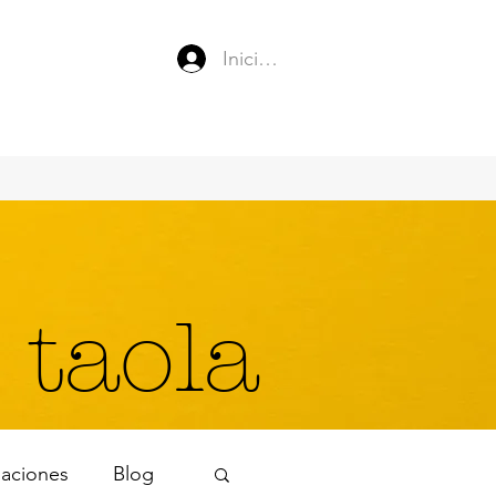
Iniciar sesión
 taola
naciones
Blog