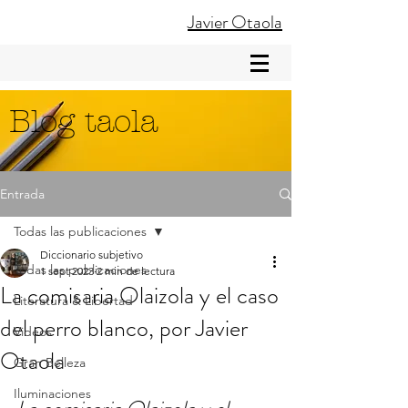
Javier Otaola
Blog taola
Entrada
Todas las publicaciones
Diccionario subjetivo
Todas las publicaciones
1 sept 2023
2 min de lectura
La comisaria Olaizola y el caso
Literatura & Libertad
del perro blanco, por Javier
Videos
Otaola
Gran Belleza
Iluminaciones