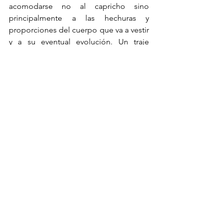
acomodarse no al capricho sino 
principalmente a las hechuras y 
proporciones del cuerpo que va a vestir 
y a su eventual evolución. Un traje 
precioso puede ser como el lecho de 
Procusto, inútil o peor aún una tortura si 
no se acomoda a las proporciones de 
su destinatario. 
No es por casualidad que entre las 
primeras acepciones de la palabra 
constitución del DRAE se encuentran 
las de 2. f. Conjunto de los caracteres 
especícos de algo. La constitución de 
la célula. 3. f. Complexión, conjunto de 
las características de un individuo. 
Lo que sea nuestro país en el futuro no 
pude dejar de apoyarse y 