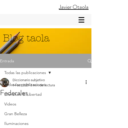
Javier Otaola
Blog taola
Entrada
Todas las publicaciones
Diccionario subjetivo
Todas las publicaciones
14 oct 2021
3 min de lectura
Federales
Literatura & Libertad
Videos
Gran Belleza
Iluminaciones