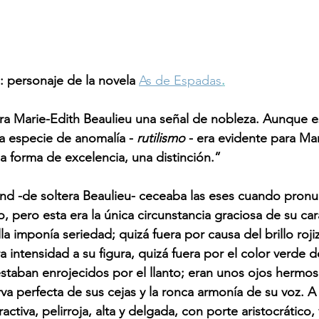
: personaje de la novela
As de Espadas
.
para Marie-Edith Beaulieu una señal de nobleza. Aunque e
 especie de anomalía - 
rutilismo
 - era evidente para Ma
a forma de excelencia, una distinción.” 
nd -de soltera Beaulieu- ceceaba las eses cuando pronu
 pero esta era la única circunstancia graciosa de su car
a imponía seriedad; quizá fuera por causa del brillo roji
 intensidad a su figura, quizá fuera por el color verde d
taban enrojecidos por el llanto; eran unos ojos hermos
a perfecta de sus cejas y la ronca armonía de su voz. A 
activa, pelirroja, alta y delgada, con porte aristocrático, 