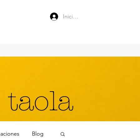
Iniciar sesión
 taola
naciones
Blog