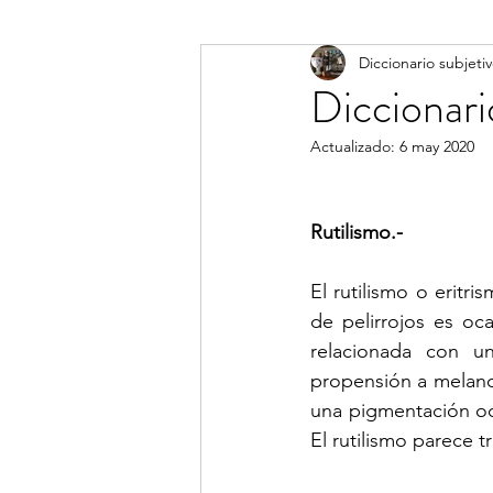
Diccionario subjeti
Diccionario subjetivo
Diccionari
Actualizado:
6 may 2020
Rutilismo.-
El rutilismo o eritr
de pelirrojos es oc
relacionada con u
propensión a melano
una pigmentación ocu
El rutilismo parece t