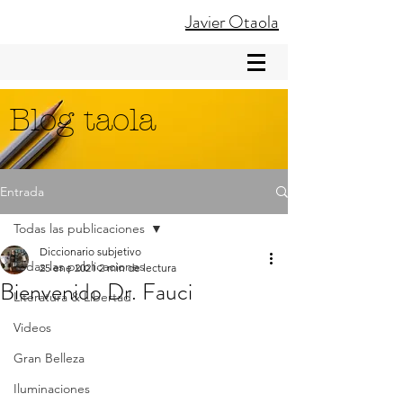
Javier Otaola
Blog taola
Entrada
Todas las publicaciones
Diccionario subjetivo
Todas las publicaciones
25 ene 2021
2 min de lectura
Bienvenido Dr. Fauci
Literatura & Libertad
Videos
Gran Belleza
Iluminaciones