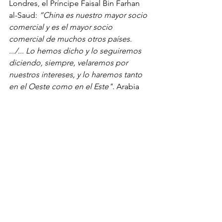
Londres, el Príncipe Faisal Bin Farhan 
al-Saud: 
“China es nuestro mayor socio 
comercial y es el mayor socio 
comercial de muchos otros países. 
.../... Lo hemos dicho y lo seguiremos 
diciendo, siempre, velaremos por 
nuestros intereses, y lo haremos tanto 
en el Oeste como en el Este"
. Arabia 
Saudí espera que con este acuerdo 
con Irán detendrá los drones y ataques 
con misiles desde Yemen dirigidos 
contra el Reino Saudí. Se supone que 
este nuevo acuerdo de los saudíes con 
Irán no modificará la posición de los 
árabes en relación con el conflicto 
palestino, donde la Monarquía árabe 
mantiene un papel ambiguo, con 
seguridad este movimiento 
inesperado, con la intervención de 