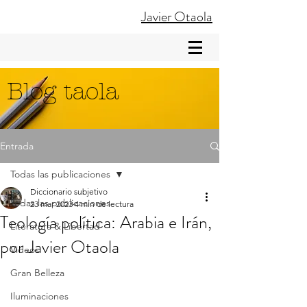
Javier Otaola
Blog taola
Entrada
Todas las publicaciones
Diccionario subjetivo
Todas las publicaciones
23 mar 2023
4 min de lectura
Teología política: Arabia e Irán,
Literatura & Libertad
por Javier Otaola
Videos
Gran Belleza
Iluminaciones