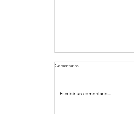
Comentarios
Escribir un comentario...
De Franklin D. Roosevelt a
Donald Trump, Javier Otaola