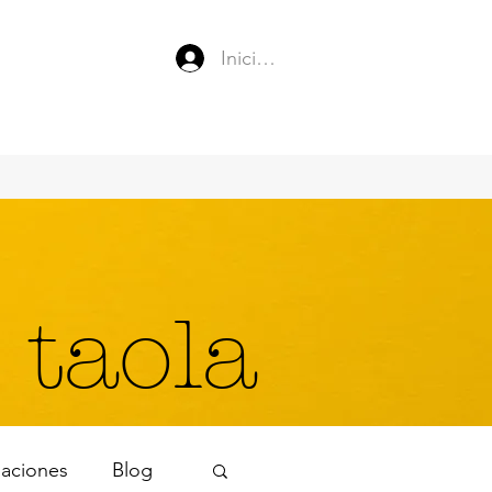
Iniciar sesión
 taola
naciones
Blog