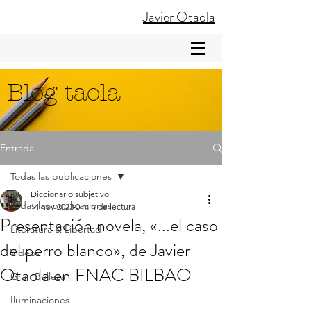
Javier Otaola
Blog taola
Entrada
Todas las publicaciones
Diccionario subjetivo
Todas las publicaciones
14 nov 2023
0 min de lectura
Presentación novela, «...el caso
Literatura & Libertad
del perro blanco», de Javier
Videos
Otaola en FNAC BILBAO
Gran Belleza
Iluminaciones