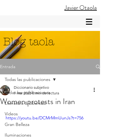
Javier Otaola
Blog taola
Entrada
Todas las publicaciones
Diccionario subjetivo
Todas las publicaciones
7 mar 2023
0 min de lectura
Women protests in Iran
Literatura & Libertad
Videos
https://youtu.be/DCMrMmUunJs?t=756
Gran Belleza
Iluminaciones