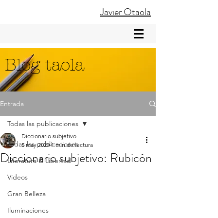
Javier Otaola
Blog taola
Entrada
Todas las publicaciones
Diccionario subjetivo
Todas las publicaciones
5 may 2020
1 min de lectura
Diccionario subjetivo: Rubicón
Literatura & Libertad
Videos
Gran Belleza
Iluminaciones