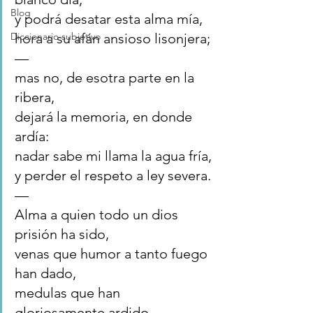
Blog
y podrá desatar esta alma mía,
Diccionario subjetivo
hora a su afán ansioso lisonjera;
—
mas no, de esotra parte en la 
ribera,
dejará la memoria, en donde 
ardía:
nadar sabe mi llama la agua fría,
y perder el respeto a ley severa.
—
Alma a quien todo un dios 
prisión ha sido,
venas que humor a tanto fuego 
han dado,
medulas que han 
gloriosamente ardido,