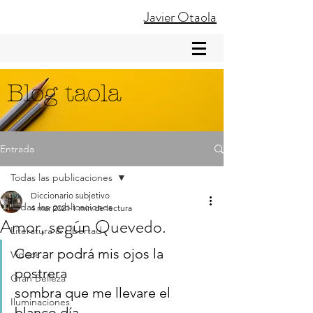
Javier Otaola
Blog taola
Entrada
Todas las publicaciones
Diccionario subjetivo
Todas las publicaciones
4 mar 2021
1 min de lectura
Amor, según Quevedo.
Literatura & Libertad
Cerrar podrá mis ojos la 
Videos
postrera
Gran Belleza
sombra que me llevare el 
Iluminaciones
blanco día,